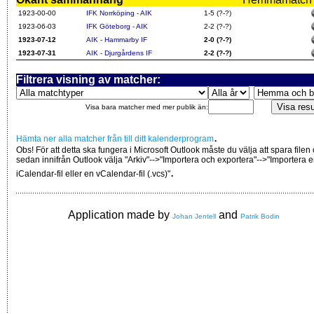
1923-00-00
IFK Norrköping - AIK
1-5 (?-?)
1923-06-03
IFK Göteborg - AIK
2-2 (?-?)
1923-07-12
AIK - Hammarby IF
2-0 (?-?)
1923-07-31
AIK - Djurgårdens IF
2-2 (?-?)
Filtrera visning av matcher:
Visa bara matcher med mer publik än:
.
Hämta ner alla matcher från till ditt kalenderprogram
Obs! För att detta ska fungera i Microsoft Outlook måste du välja att spara filen
sedan innifrån Outlook välja "Arkiv"-->"Importera och exportera"-->"Importera 
.
iCalendar-fil eller en vCalendar-fil (.vcs)"
Application made by
and
Johan Jentell
Patrik Bodin