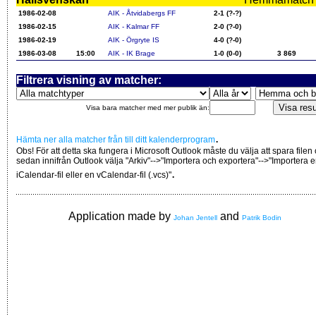
1986-02-08
AIK - Åtvidabergs FF
2-1 (?-?)
1986-02-15
AIK - Kalmar FF
2-0 (?-0)
1986-02-19
AIK - Örgryte IS
4-0 (?-0)
1986-03-08
15:00
AIK - IK Brage
1-0 (0-0)
3 869
Filtrera visning av matcher:
Visa bara matcher med mer publik än:
.
Hämta ner alla matcher från till ditt kalenderprogram
Obs! För att detta ska fungera i Microsoft Outlook måste du välja att spara filen
sedan innifrån Outlook välja "Arkiv"-->"Importera och exportera"-->"Importera 
.
iCalendar-fil eller en vCalendar-fil (.vcs)"
Application made by
and
Johan Jentell
Patrik Bodin