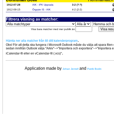
1912-07-28
AIK - IFK Uppsala
3-2 (?-?)
1912-09-15
Örgryte IS - AIK
4-2 (2-2)
Filtrera visning av matcher:
Visa bara matcher med mer publik än:
.
Hämta ner alla matcher från till ditt kalenderprogram
Obs! För att detta ska fungera i Microsoft Outlook måste du välja att spara filen
sedan innifrån Outlook välja "Arkiv"-->"Importera och exportera"-->"Importera 
.
iCalendar-fil eller en vCalendar-fil (.vcs)"
Application made by
and
Johan Jentell
Patrik Bodin