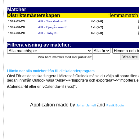
Matcher
Distriktsmästerskapen
Hemmamatch i f
1962-05-23
AIK - Stockholms IF
4-0 (?-0)
1962-06-28
AIK - Djurgårdens IF
1-3 (?-?)
1962-08-20
AIK - Täby IS
6-0 (?-0)
Filtrera visning av matcher:
Visa bara matcher med mer publik än:
.
Hämta ner alla matcher från till ditt kalenderprogram
Obs! För att detta ska fungera i Microsoft Outlook måste du välja att spara filen
sedan innifrån Outlook välja "Arkiv"-->"Importera och exportera"-->"Importera 
.
iCalendar-fil eller en vCalendar-fil (.vcs)"
Application made by
and
Johan Jentell
Patrik Bodin