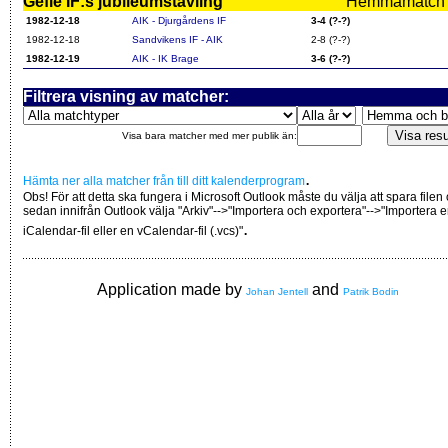
Gefle IF:s jubileumstävling
Hemmamatch i f
1982-12-18
AIK - Djurgårdens IF
3-4 (?-?)
1982-12-18
Sandvikens IF - AIK
2-8 (?-?)
1982-12-19
AIK - IK Brage
3-6 (?-?)
Filtrera visning av matcher:
Visa bara matcher med mer publik än:
.
Hämta ner alla matcher från till ditt kalenderprogram
Obs! För att detta ska fungera i Microsoft Outlook måste du välja att spara filen
sedan innifrån Outlook välja "Arkiv"-->"Importera och exportera"-->"Importera 
.
iCalendar-fil eller en vCalendar-fil (.vcs)"
Application made by
and
Johan Jentell
Patrik Bodin