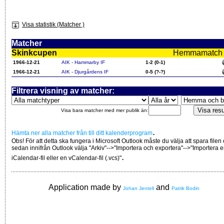
Visa statistik (Matcher )
Matcher
Skinkcupen
Hemmamatch i f
1966-12-21
AIK - Hammarby IF
1-2 (0-1)
1966-12-21
AIK - Djurgårdens IF
0-5 (?-?)
Filtrera visning av matcher:
Visa bara matcher med mer publik än:
.
Hämta ner alla matcher från till ditt kalenderprogram
Obs! För att detta ska fungera i Microsoft Outlook måste du välja att spara filen
sedan innifrån Outlook välja "Arkiv"-->"Importera och exportera"-->"Importera 
.
iCalendar-fil eller en vCalendar-fil (.vcs)"
Application made by
and
Johan Jentell
Patrik Bodin