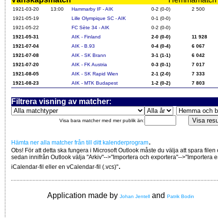
1921-03-20
13:00
Hammarby IF - AIK
0-2 (0-0)
2 500
1921-05-19
Lille Olympique SC - AIK
0-1 (0-0)
1921-05-22
FC Sète 34 - AIK
0-2 (0-0)
1921-05-31
AIK - Finland
2-0 (0-0)
11 928
1921-07-04
AIK - B.93
0-4 (0-4)
6 067
1921-07-08
AIK - SK Brann
3-1 (1-1)
6 042
1921-07-20
AIK - FK Austria
0-3 (0-1)
7 017
1921-08-05
AIK - SK Rapid Wien
2-1 (2-0)
7 333
1921-08-23
AIK - MTK Budapest
1-2 (0-2)
7 803
Filtrera visning av matcher:
Visa bara matcher med mer publik än:
.
Hämta ner alla matcher från till ditt kalenderprogram
Obs! För att detta ska fungera i Microsoft Outlook måste du välja att spara filen
sedan innifrån Outlook välja "Arkiv"-->"Importera och exportera"-->"Importera 
.
iCalendar-fil eller en vCalendar-fil (.vcs)"
Application made by
and
Johan Jentell
Patrik Bodin