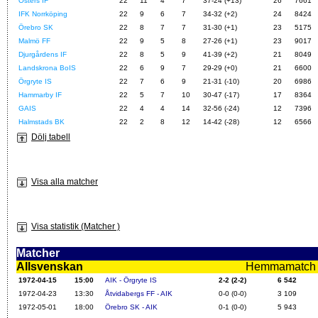
Östers IF
22
11
4
7
37-24 (+13)
26
7661
IFK Norrköping
22
9
6
7
34-32 (+2)
24
8424
Örebro SK
22
8
7
7
31-30 (+1)
23
5175
Malmö FF
22
9
5
8
27-26 (+1)
23
9017
Djurgårdens IF
22
8
5
9
41-39 (+2)
21
8049
Landskrona BoIS
22
6
9
7
29-29 (+0)
21
6600
Örgryte IS
22
7
6
9
21-31 (-10)
20
6986
Hammarby IF
22
5
7
10
30-47 (-17)
17
8364
GAIS
22
4
4
14
32-56 (-24)
12
7396
Halmstads BK
22
2
8
12
14-42 (-28)
12
6566
Dölj tabell
Visa alla matcher
Visa statistik (Matcher )
Matcher
Allsvenskan
Hemmamatch i f
1972-04-15
15:00
AIK - Örgryte IS
2-2 (2-2)
6 542
1972-04-23
13:30
Åtvidabergs FF - AIK
0-0 (0-0)
3 109
1972-05-01
18:00
Örebro SK - AIK
0-1 (0-0)
5 943