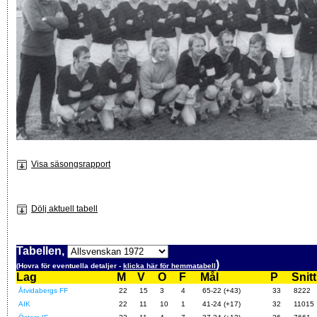
Visa säsongsrapport
Dölj aktuell tabell
Tabellen,
)
(Hovra för eventuella detaljer -
klicka här för hemmatabell
Lag
M
V
O
F
Mål
P
Snitt
Åtvidabergs FF
22
15
3
4
65-22 (+43)
33
8222
AIK
22
11
10
1
41-24 (+17)
32
11015