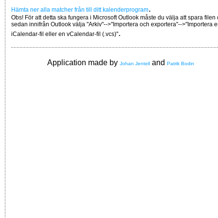
.
Hämta ner alla matcher från till ditt kalenderprogram
Obs! För att detta ska fungera i Microsoft Outlook måste du välja att spara filen
sedan innifrån Outlook välja "Arkiv"-->"Importera och exportera"-->"Importera 
.
iCalendar-fil eller en vCalendar-fil (.vcs)"
Application made by
and
Johan Jentell
Patrik Bodin