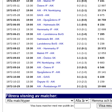
1972-05-07
13:30
AIK - Malmö FF
2-1 (0-0)
7 241
1972-05-11
13:30
Östers IF - AIK
0-2 (0-1)
12 897
1972-05-17
19:00
AIK - IFK Norrköping
1-1 (1-1)
15 174
1972-05-28
18:00
GAIS - AIK
2-3 (1-2)
8 975
1972-06-01
19:00
AIK - Djurgårdens IF
1-1 (0-0)
30 759
1972-06-05
19:00
AIK - Halmstads BK
1-1 (0-0)
8 154
1972-06-13
19:30
Hammarby IF - AIK
0-3 (0-1)
22 699
1972-06-21
19:30
AIK - Landskrona BoIS
1-1 (1-0)
7 285
1972-08-10
19:00
Halmstads BK - AIK
0-2 (0-0)
6 031
1972-08-17
19:00
Landskrona BoIS - AIK
2-2 (1-1)
5 238
1972-08-22
19:30
AIK - Hammarby IF
2-2 (0-1)
20 972
1972-08-27
13:30
Malmö FF - AIK
1-1 (1-1)
12 053
1972-09-03
13:30
AIK - Örebro SK
1-1 (1-1)
3 825
1972-09-10
13:30
IFK Norrköping - AIK
1-4 (1-3)
9 683
1972-09-24
13:30
AIK - Östers IF
2-3 (0-2)
6 546
1972-10-02
19:00
Djurgårdens IF - AIK
1-2 (1-0)
20 141
1972-10-08
13:30
AIK - GAIS
3-1 (1-1)
6 228
1972-10-22
13:30
Örgryte IS - AIK
2-3 (2-2)
3 159
1972-10-29
13:30
AIK - Åtvidabergs FF
2-1 (1-1)
19 666
Filtrera visning av matcher:
Visa bara matcher med mer publik än: