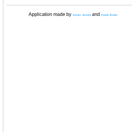
Application made by
and
Johan Jentell
Patrik Bodin