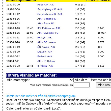
1939-00-00
Heby AIF - AIK
0-11 (?-?)
1939-00-00
Sundbybergs IK - AIK
1-5 (?-?)
1939-03-12
Sundbybergs IK - AIK
1-9 (?-?)
1939-03-26
AIK - Värtans IK
0-1 (?-?)
1939-04-02
AIK - Årsta SK
8-3 (?-?)
1939-04-10
13:45
IFK Eskilstuna - AIK
2-2 (1-1)
3 140
1939-05-26
19:00
AIK - Liverpool FC
2-0 (0-0)
10 087
1939-06-11
19:00
FK Lyn - AIK
3-2 (3-0)
4 000
1939-06-16
19:30
AIK - FC Luzern
1-2 (1-2)
2 973
1939-06-19
ŠŠ Kovas - AIK
2-5 (1-3)
400
1939-06-20
Litauen - AIK
1-1 (0-1)
2 000
1939-06-22
Estland - AIK
2-1 (2-1)
2 000
1939-07-21
AIK - IS Halmia
3-1 (?-?)
1939-08-08
18:45
IF Vesta - AIK
1-7 (0-1)
1 511
Filtrera visning av matcher:
Visa bara matcher med mer publik än:
.
Hämta ner alla matcher från till ditt kalenderprogram
Obs! För att detta ska fungera i Microsoft Outlook måste du välja att spara filen
sedan innifrån Outlook välja "Arkiv"-->"Importera och exportera"-->"Importera 
.
iCalendar-fil eller en vCalendar-fil (.vcs)"