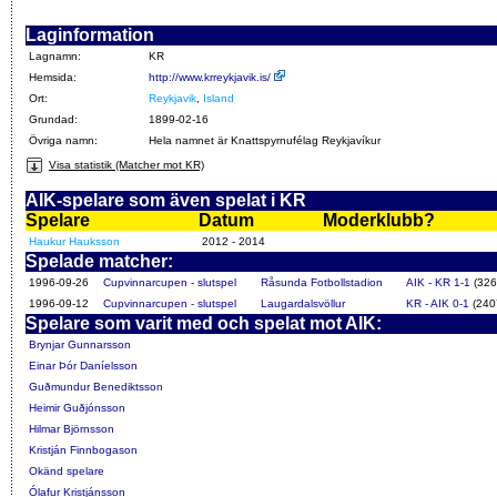
Laginformation
Lagnamn:
KR
Hemsida:
http://www.krreykjavik.is/
Ort:
Reykjavik
,
Island
Grundad:
1899-02-16
Övriga namn:
Hela namnet är Knattspyrnufélag Reykjavíkur
Visa statistik (Matcher mot KR)
AIK-spelare som även spelat i KR
Spelare
Datum
Moderklubb?
Haukur Hauksson
2012 - 2014
Spelade matcher:
1996-09-26
Cupvinnarcupen - slutspel
Råsunda Fotbollstadion
AIK - KR 1-1
(326
1996-09-12
Cupvinnarcupen - slutspel
Laugardalsvöllur
KR - AIK 0-1
(240
Spelare som varit med och spelat mot AIK:
Brynjar Gunnarsson
Einar Þór Daníelsson
Guðmundur Benediktsson
Heimir Guðjónsson
Hilmar Björnsson
Kristján Finnbogason
Okänd spelare
Ólafur Kristjánsson