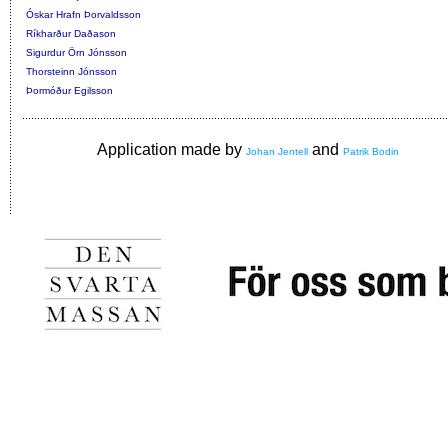
Óskar Hrafn Þorvaldsson
Ríkharður Daðason
Sigurdur Örn Jónsson
Thorsteinn Jónsson
Þormóður Egilsson
Application made by
and
Johan Jentell
Patrik Bodin