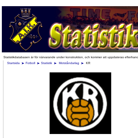
Statistikdatabasen är för närvarande under konstruktion, och kommer att uppdateras efterhan
Startsida
Fotboll
Statistik
Motståndarlag
KR