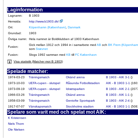
Laginformation
Lagnamn:
B 1903
Hemsida:
http://www.b1903.dk/
Ort:
Köpenhamn (København)
,
Danmark
Grundad:
1903
Övriga namn:
Hela namnet är Boldklubben af 1903 København
Gick mellan 1912 och 1994 in i samarbete med
AB
och
BK Frem (Köpenham
Fusion:
som
Stævnet
Fusion:
Slogs 1992 samman med
KB
till
FC København
Visa statistik (Matcher mot B 1903)
Spelade matcher:
1974-03-23
Träningsmatch
Okänd arena
B 1903 - AIK 3-1
()
1973-10-03
UEFA-cupen - slutspel
Råsunda Fotbollstadion
AIK - B 1903 1-1
(160
1973-09-19
UEFA-cupen - slutspel
Idrætsparken
B 1903 - AIK 2-1
(207
1966-03-26
Träningsmatch
Okänd arena
B 1903 - AIK 1-1
()
1958-03-09
Träningsmatch
Gentofte Sportspark
B 1903 - AIK 2-4
()
1917-07-07
Vänskapsmatch
Stockholms stadion
AIK - B 1903 1-1
(508
Spelare som varit med och spelat mot AIK:
K Kristensen
Niels Thorn
Ole Nielsen