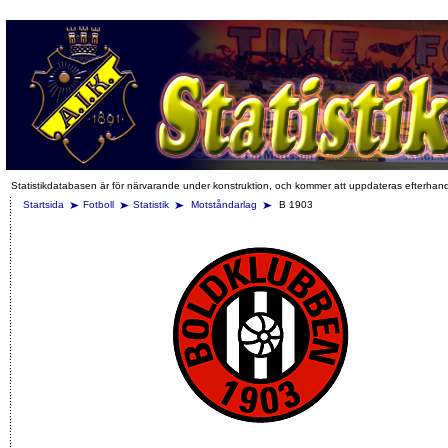
Statistikdatabasen är för närvarande under konstruktion, och kommer att uppdateras efterhan
Startsida
Fotboll
Statistik
Motståndarlag
B 1903