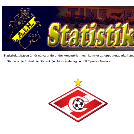
Statistikdatabasen är för närvarande under konstruktion, och kommer att uppdateras efterhan
Startsida
Fotboll
Statistik
Motståndarlag
FK Spartak Moskva