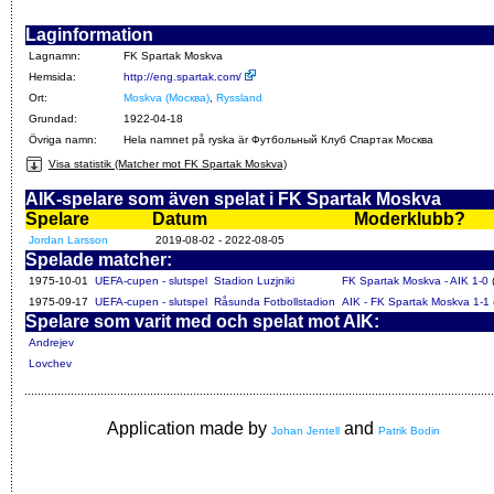
Laginformation
Lagnamn:
FK Spartak Moskva
Hemsida:
http://eng.spartak.com/
Ort:
Moskva (Москва)
,
Ryssland
Grundad:
1922-04-18
Övriga namn:
Hela namnet på ryska är Футбольный Клуб Спартак Москва
Visa statistik (Matcher mot FK Spartak Moskva)
AIK-spelare som även spelat i FK Spartak Moskva
Spelare
Datum
Moderklubb?
Jordan Larsson
2019-08-02 - 2022-08-05
Spelade matcher:
1975-10-01
UEFA-cupen - slutspel
Stadion Luzjniki
FK Spartak Moskva - AIK 1-0
1975-09-17
UEFA-cupen - slutspel
Råsunda Fotbollstadion
AIK - FK Spartak Moskva 1-1
Spelare som varit med och spelat mot AIK:
Andrejev
Lovchev
Application made by
and
Johan Jentell
Patrik Bodin