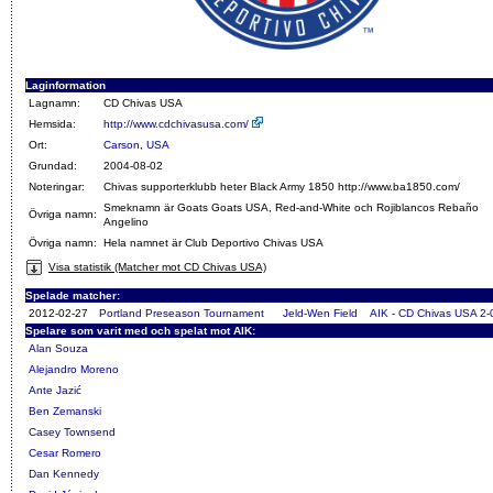
Laginformation
Lagnamn:
CD Chivas USA
Hemsida:
http://www.cdchivasusa.com/
Ort:
Carson
,
USA
Grundad:
2004-08-02
Noteringar:
Chivas supporterklubb heter Black Army 1850 http://www.ba1850.com/
Smeknamn är Goats Goats USA, Red-and-White och Rojiblancos Rebaño
Övriga namn:
Angelino
Övriga namn:
Hela namnet är Club Deportivo Chivas USA
Visa statistik (Matcher mot CD Chivas USA)
Spelade matcher:
2012-02-27
Portland Preseason Tournament
Jeld-Wen Field
AIK - CD Chivas USA 2-
Spelare som varit med och spelat mot AIK:
Alan Souza
Alejandro Moreno
Ante Jazić
Ben Zemanski
Casey Townsend
Cesar Romero
Dan Kennedy