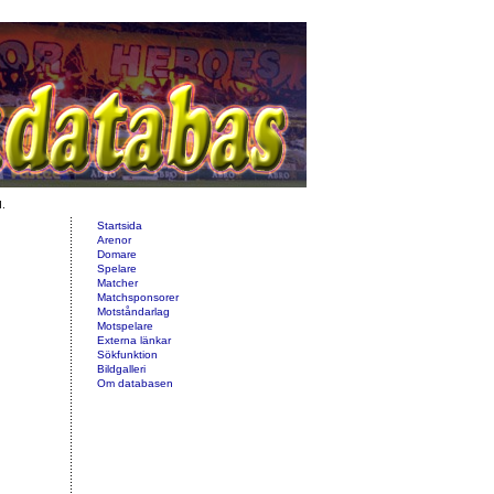
d.
Startsida
Arenor
Domare
Spelare
Matcher
Matchsponsorer
Motståndarlag
Motspelare
Externa länkar
Sökfunktion
Bildgalleri
Om databasen