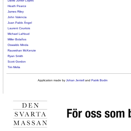
David Júnior Lopes
Heath Pearce
James Riley
John Valencia
Juan Pablo Ángel
Laurent Courtois
Michael LaHoud
Miller Bolaños
Oswaldo Minda
Rauwshan McKenzie
Ryan Smith
Scott Gordon
Tim Melia
Application made by
Johan Jentell
and
Patrik Bodin