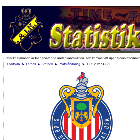
Statistikdatabasen är för närvarande under konstruktion, och kommer att uppdateras efterhan
Startsida
Fotboll
Statistik
Motståndarlag
CD Chivas USA