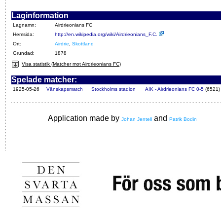
Laginformation
Lagnamn:
Airdrieonians FC
Hemsida:
http://en.wikipedia.org/wiki/Airdrieonians_F.C.
Ort:
Airdrie
,
Skottland
Grundad:
1878
Visa statistik (Matcher mot Airdrieonians FC)
Spelade matcher:
1925-05-26
Vänskapsmatch
Stockholms stadion
AIK - Airdrieonians FC 0-5
(6521)
Application made by
and
Johan Jentell
Patrik Bodin