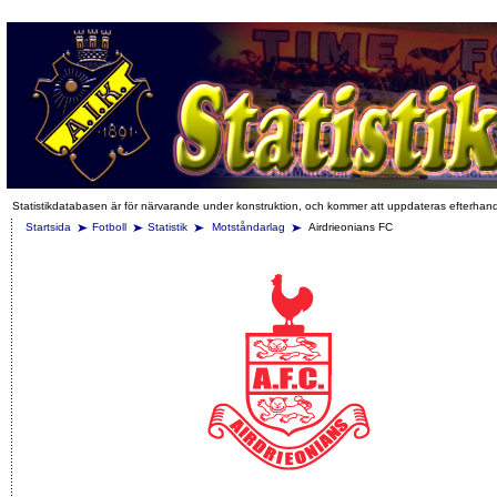
Statistikdatabasen är för närvarande under konstruktion, och kommer att uppdateras efterhan
Startsida
Fotboll
Statistik
Motståndarlag
Airdrieonians FC