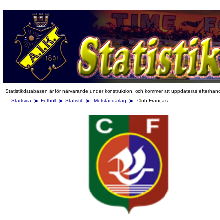
Statistikdatabasen är för närvarande under konstruktion, och kommer att uppdateras efterhan
Startsida
Fotboll
Statistik
Motståndarlag
Club Français