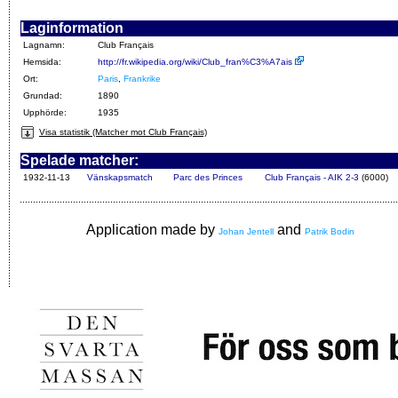
Laginformation
Lagnamn:
Club Français
Hemsida:
http://fr.wikipedia.org/wiki/Club_fran%C3%A7ais
Ort:
Paris
,
Frankrike
Grundad:
1890
Upphörde:
1935
Visa statistik (Matcher mot Club Français)
Spelade matcher:
1932-11-13
Vänskapsmatch
Parc des Princes
Club Français - AIK 2-3
(6000)
Application made by
and
Johan Jentell
Patrik Bodin