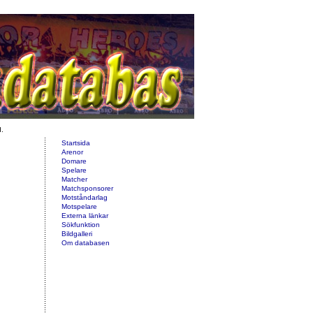
d.
Startsida
Arenor
Domare
Spelare
Matcher
Matchsponsorer
Motståndarlag
Motspelare
Externa länkar
Sökfunktion
Bildgalleri
Om databasen