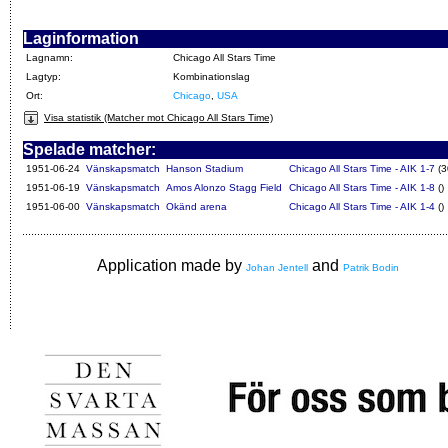
Laginformation
Lagnamn:
Chicago All Stars Time
Lagtyp:
Kombinationslag
Ort:
Chicago
,
USA
Visa statistik (Matcher mot Chicago All Stars Time)
Spelade matcher:
1951-06-24
Vänskapsmatch
Hanson Stadium
Chicago All Stars Time - AIK 1-7
(3
1951-06-19
Vänskapsmatch
Amos Alonzo Stagg Field
Chicago All Stars Time - AIK 1-8
()
1951-06-00
Vänskapsmatch
Okänd arena
Chicago All Stars Time - AIK 1-4
()
Application made by
and
Johan Jentell
Patrik Bodin