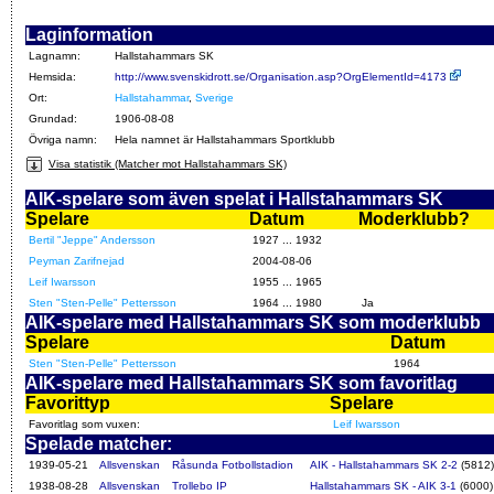
Laginformation
Lagnamn:
Hallstahammars SK
Hemsida:
http://www.svenskidrott.se/Organisation.asp?OrgElementId=4173
Ort:
Hallstahammar
,
Sverige
Grundad:
1906-08-08
Övriga namn:
Hela namnet är Hallstahammars Sportklubb
Visa statistik (Matcher mot Hallstahammars SK)
AIK-spelare som även spelat i Hallstahammars SK
Spelare
Datum
Moderklubb?
Bertil "Jeppe" Andersson
1927 ... 1932
Peyman Zarifnejad
2004-08-06
Leif Iwarsson
1955 ... 1965
Sten "Sten-Pelle" Pettersson
1964 ... 1980
Ja
AIK-spelare med Hallstahammars SK som moderklubb
Spelare
Datum
Sten "Sten-Pelle" Pettersson
1964
AIK-spelare med Hallstahammars SK som favoritlag
Favorittyp
Spelare
Favoritlag som vuxen:
Leif Iwarsson
Spelade matcher:
1939-05-21
Allsvenskan
Råsunda Fotbollstadion
AIK - Hallstahammars SK 2-2
(5812)
1938-08-28
Allsvenskan
Trollebo IP
Hallstahammars SK - AIK 3-1
(6000)