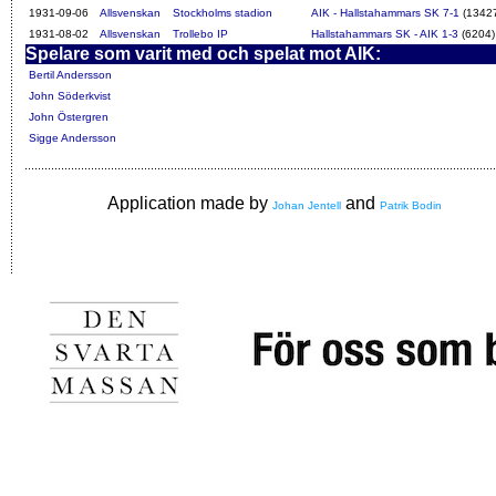
1931-09-06
Allsvenskan
Stockholms stadion
AIK - Hallstahammars SK 7-1
(1342
1931-08-02
Allsvenskan
Trollebo IP
Hallstahammars SK - AIK 1-3
(6204)
Spelare som varit med och spelat mot AIK:
Bertil Andersson
John Söderkvist
John Östergren
Sigge Andersson
Application made by
and
Johan Jentell
Patrik Bodin