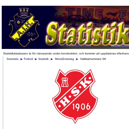
Statistikdatabasen är för närvarande under konstruktion, och kommer att uppdateras efterhan
Startsida
Fotboll
Statistik
Motståndarlag
Hallstahammars SK