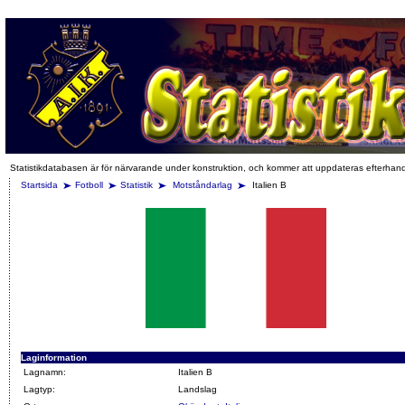
Statistikdatabasen är för närvarande under konstruktion, och kommer att uppdateras efterhan
Startsida
Fotboll
Statistik
Motståndarlag
Italien B
Laginformation
Lagnamn:
Italien B
Lagtyp:
Landslag