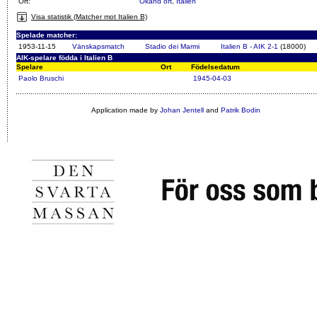
Ort:
Okänd ort
,
Italien
Visa statistik (Matcher mot Italien B)
Spelade matcher:
1953-11-15
Vänskapsmatch
Stadio dei Marmi
Italien B - AIK 2-1
(18000)
AIK-spelare födda i Italien B
Spelare
Ort
Födelsedatum
Paolo Bruschi
1945-04-03
Application made by
Johan Jentell
and
Patrik Bodin