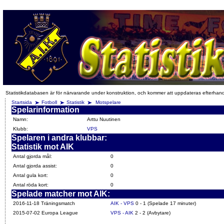
Statistikdatabasen är för närvarande under konstruktion, och kommer att uppdateras efterhan
Startsida
Fotboll
Statistik
Motspelare
Spelarinformation
Namn:
Arttu Nuutinen
Klubb:
VPS
Spelaren i andra klubbar:
Statistik mot AIK
Antal gjorda mål:
0
Antal gjorda assist:
0
Antal gula kort:
0
Antal röda kort:
0
Spelade matcher mot AIK:
2016-11-18 Träningsmatch
AIK - VPS
0 - 1 (Spelade 17 minuter)
2015-07-02 Europa League
VPS - AIK
2 - 2 (Avbytare)