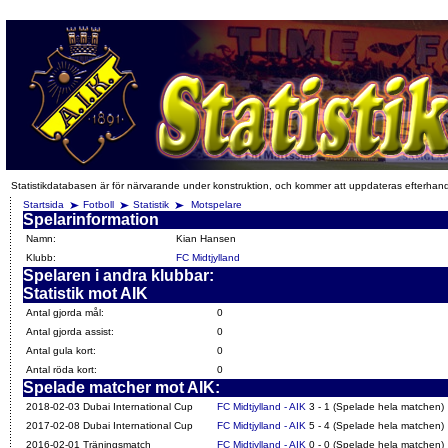
Statistikdatabasen är för närvarande under konstruktion, och kommer att uppdateras efterhan
Startsida
Fotboll
Statistik
Motspelare
Spelarinformation
Namn:
Kian Hansen
Klubb:
FC Midtjylland
Spelaren i andra klubbar:
Statistik mot AIK
Antal gjorda mål:
0
Antal gjorda assist:
0
Antal gula kort:
0
Antal röda kort:
0
Spelade matcher mot AIK:
2018-02-03 Dubai International Cup
FC Midtjylland - AIK
3 - 1 (Spelade hela matchen)
2017-02-08 Dubai International Cup
FC Midtjylland - AIK
5 - 4 (Spelade hela matchen)
2016-02-01 Träningsmatch
FC Midtjylland - AIK
0 - 0 (Spelade hela matchen)