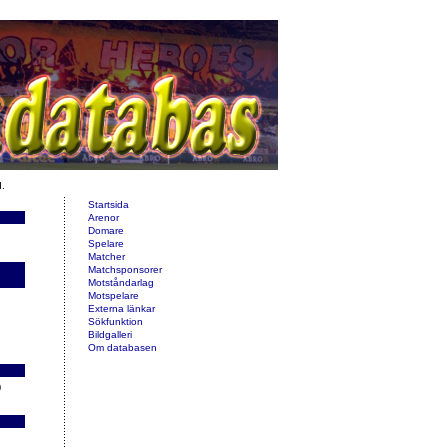
d.
Startsida
Arenor
Domare
Spelare
Matcher
Matchsponsorer
Motståndarlag
Motspelare
Externa länkar
Sökfunktion
Bildgalleri
Om databasen
)