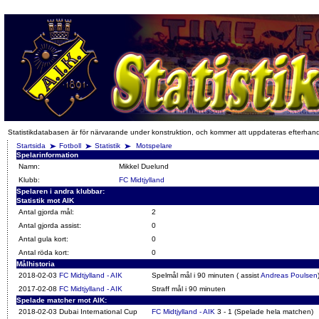
Statistikdatabasen är för närvarande under konstruktion, och kommer att uppdateras efterhan
Startsida
Fotboll
Statistik
Motspelare
Spelarinformation
Namn:
Mikkel Duelund
Klubb:
FC Midtjylland
Spelaren i andra klubbar:
Statistik mot AIK
Antal gjorda mål:
2
Antal gjorda assist:
0
Antal gula kort:
0
Antal röda kort:
0
Målhistoria
2018-02-03
FC Midtjylland - AIK
Spelmål mål i 90 minuten ( assist
Andreas Poulsen
2017-02-08
FC Midtjylland - AIK
Straff mål i 90 minuten
Spelade matcher mot AIK:
2018-02-03 Dubai International Cup
FC Midtjylland - AIK
3 - 1 (Spelade hela matchen)