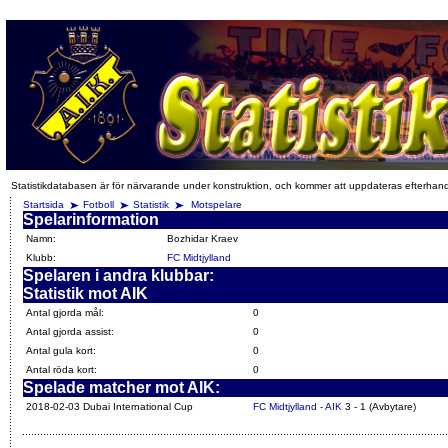
Statistikdatabasen är för närvarande under konstruktion, och kommer att uppdateras efterhan
Startsida
Fotboll
Statistik
Motspelare
Spelarinformation
Namn:
Bozhidar Kraev
Klubb:
FC Midtjylland
Spelaren i andra klubbar:
Statistik mot AIK
Antal gjorda mål:
0
Antal gjorda assist:
0
Antal gula kort:
0
Antal röda kort:
0
Spelade matcher mot AIK:
2018-02-03 Dubai International Cup
FC Midtjylland - AIK
3 - 1 (Avbytare)