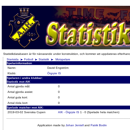
Statistikdatabasen är för närvarande under konstruktion, och kommer att uppdateras efterhan
Startsida
Fotboll
Statistik
Motspelare
Spelarinformation
Namn:
David Engström
Klubb:
Örgryte IS
Spelaren i andra klubbar:
Statistik mot AIK
Antal gjorda mål:
0
Antal gjorda assist:
0
Antal gula kort:
0
Antal röda kort:
0
Spelade matcher mot AIK:
2019-03-02 Svenska Cupen
AIK - Örgryte IS
1 - 0 (Spelade hela matchen)
Application made by
Johan Jentell
and
Patrik Bodin