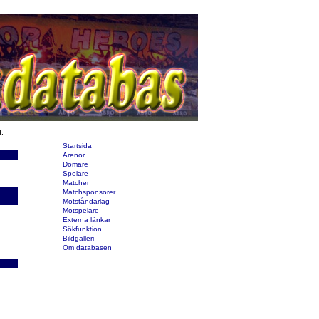
d.
Startsida
Arenor
Domare
Spelare
Matcher
Matchsponsorer
Motståndarlag
Motspelare
Externa länkar
Sökfunktion
Bildgalleri
Om databasen