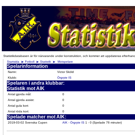
Statistikdatabasen är för närvarande under konstruktion, och kommer att uppdateras efterhan
Startsida
Fotboll
Statistik
Motspelare
Spelarinformation
Namn:
Victor Sköld
Klubb:
Örgryte IS
Spelaren i andra klubbar:
Statistik mot AIK
Antal gjorda mål:
0
Antal gjorda assist:
0
Antal gula kort:
0
Antal röda kort:
0
Spelade matcher mot AIK:
2019-03-02 Svenska Cupen
AIK - Örgryte IS
1 - 0 (Spelade 76 minuter)