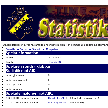
Statistikdatabasen är för närvarande under konstruktion, och kommer att uppdateras efterhan
Startsida
Fotboll
Statistik
Motspelare
Spelarinformation
Namn:
Carl Wede
Klubb:
Örgryte IS
Spelaren i andra klubbar:
Statistik mot AIK
Antal gjorda mål:
0
Antal gjorda assist:
0
Antal gula kort:
0
Antal röda kort:
0
Spelade matcher mot AIK:
2020-03-01 Svenska Cupen
Örgryte IS - AIK
0 - 1 (Spelade hela matchen)
2019-03-02 Svenska Cupen
AIK - Örgryte IS
1 - 0 (Avbytare)