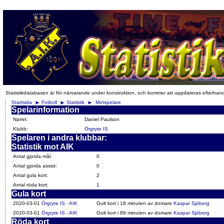
Statistikdatabasen är för närvarande under konstruktion, och kommer att uppdateras efterhan
Startsida
Fotboll
Statistik
Motspelare
Spelarinformation
Namn:
Daniel Paulson
Klubb:
Örgryte IS
Spelaren i andra klubbar:
Statistik mot AIK
Antal gjorda mål:
0
Antal gjorda assist:
0
Antal gula kort:
2
Antal röda kort:
1
Gula kort
2020-03-01
Örgryte IS - AIK
Gult kort i 18 minuten av domare
Kaspar Sjöberg
2020-03-01
Örgryte IS - AIK
Gult kort i 89 minuten av domare
Kaspar Sjöberg
Röda kort