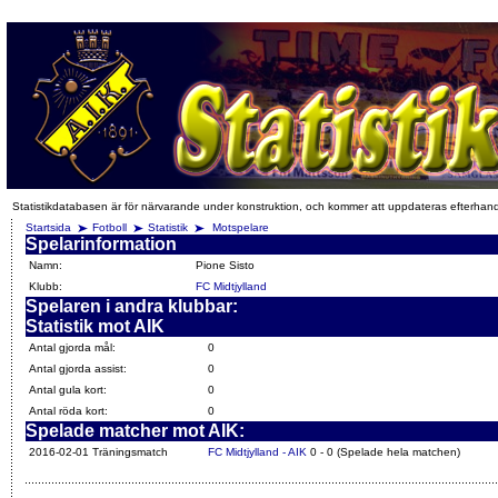
Statistikdatabasen är för närvarande under konstruktion, och kommer att uppdateras efterhan
Startsida
Fotboll
Statistik
Motspelare
Spelarinformation
Namn:
Pione Sisto
Klubb:
FC Midtjylland
Spelaren i andra klubbar:
Statistik mot AIK
Antal gjorda mål:
0
Antal gjorda assist:
0
Antal gula kort:
0
Antal röda kort:
0
Spelade matcher mot AIK:
2016-02-01 Träningsmatch
FC Midtjylland - AIK
0 - 0 (Spelade hela matchen)