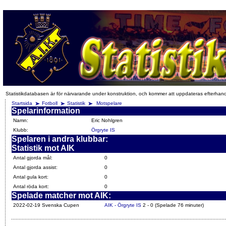
Statistikdatabasen är för närvarande under konstruktion, och kommer att uppdateras efterhan
Startsida
Fotboll
Statistik
Motspelare
Spelarinformation
Namn:
Eric Nohlgren
Klubb:
Örgryte IS
Spelaren i andra klubbar:
Statistik mot AIK
Antal gjorda mål:
0
Antal gjorda assist:
0
Antal gula kort:
0
Antal röda kort:
0
Spelade matcher mot AIK:
2022-02-19 Svenska Cupen
AIK - Örgryte IS
2 - 0 (Spelade 76 minuter)