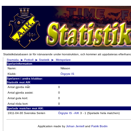
Statistikdatabasen är för närvarande under konstruktion, och kommer att uppdateras efterhan
Startsida
Fotboll
Statistik
Motspelare
Spelarinformation
Namn:
Nilsson
Klubb:
Örgryte IS
Spelaren i andra klubbar:
Statistik mot AIK
Antal gjorda mål:
0
Antal gjorda assist:
0
Antal gula kort:
0
Antal röda kort:
0
Spelade matcher mot AIK:
1911-04-30 Svenska Serien
Örgryte IS - AIK
3 - 1 (Spelade hela matchen)
Application made by
Johan Jentell
and
Patrik Bodin