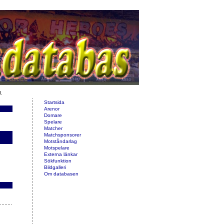
d.
Startsida
Arenor
Domare
Spelare
Matcher
Matchsponsorer
Motståndarlag
Motspelare
Externa länkar
Sökfunktion
Bildgalleri
Om databasen