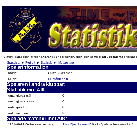
Statistikdatabasen är för närvarande under konstruktion, och kommer att uppdateras efterhan
Startsida
Fotboll
Statistik
Motspelare
Spelarinformation
Namn:
Gustaf Svensson
Klubb:
Djurgårdens IF
Spelaren i andra klubbar:
Statistik mot AIK
Antal gjorda mål:
0
Antal gjorda assist:
0
Antal gula kort:
0
Antal röda kort:
0
Spelade matcher mot AIK:
1901-09-22 Okänt sammanhang
AIK - Djurgårdens IF
0 - 2 (Spelade hela matchen)