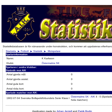
Statistikdatabasen är för närvarande under konstruktion, och kommer att uppdateras efterhan
Startsida
Fotboll
Statistik
Motspelare
Spelarinformation
Namn:
K Karlsson
Klubb:
Östermalms SK
Spelaren i andra klubbar:
Statistik mot AIK
Antal gjorda mål:
0
Antal gjorda assist:
0
Antal gula kort:
0
Antal röda kort:
0
Spelade matcher mot AIK:
Östermalms SK - AIK
4 - 0 (Spelad
1902-07-04 Svenska Bollspelsförbundets Serie Klass I
hela matchen)
Application made by
Johan Jentell
and
Patrik Bodin