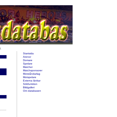
d.
Startsida
Arenor
Domare
Spelare
Matcher
Matchsponsorer
Motståndarlag
Motspelare
Externa länkar
Sökfunktion
Bildgalleri
Om databasen
e