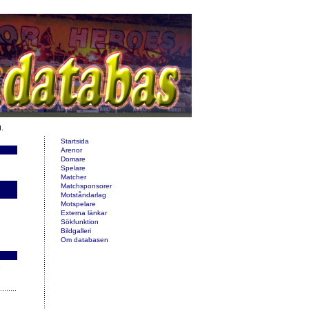
d.
Startsida
Arenor
Domare
Spelare
Matcher
Matchsponsorer
Motståndarlag
Motspelare
Externa länkar
Sökfunktion
Bildgalleri
Om databasen
e