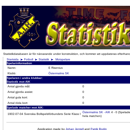
Statistikdatabasen är för närvarande under konstruktion, och kommer att uppdateras efterhan
Startsida
Fotboll
Statistik
Motspelare
Spelarinformation
Namn:
E Risenius
Klubb:
Östermalms SK
Spelaren i andra klubbar:
Statistik mot AIK
Antal gjorda mål:
0
Antal gjorda assist:
0
Antal gula kort:
0
Antal röda kort:
0
Spelade matcher mot AIK:
Östermalms SK - AIK
4 - 0 (Spelad
1902-07-04 Svenska Bollspelsförbundets Serie Klass I
hela matchen)
Application made by
Johan Jentell
and
Patrik Bodin