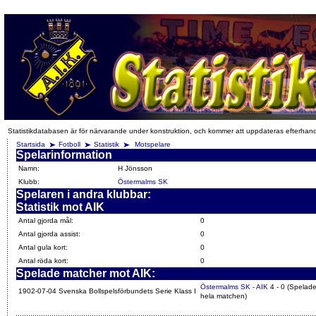
Statistikdatabasen är för närvarande under konstruktion, och kommer att uppdateras efterhan
Startsida
Fotboll
Statistik
Motspelare
Spelarinformation
Namn:
H Jönsson
Klubb:
Östermalms SK
Spelaren i andra klubbar:
Statistik mot AIK
Antal gjorda mål:
0
Antal gjorda assist:
0
Antal gula kort:
0
Antal röda kort:
0
Spelade matcher mot AIK:
Östermalms SK - AIK
4 - 0 (Spelad
1902-07-04 Svenska Bollspelsförbundets Serie Klass I
hela matchen)