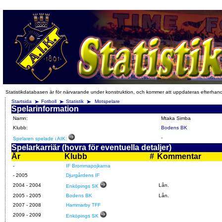
Statistikdatabasen är för närvarande under konstruktion, och kommer att uppdateras efterhan
Startsida
Fotboll
Statistik
Motspelare
Spelarinformation
Namn:
Mtaka Simba
Klubb:
Bodens BK
-
Spelaren spelade i AIK:
Spelarkarriär (hovra för eventuella detaljer)
År
Klubb
#
Kommentar
-
IF Brommapojkarna
-
2005
Djurgårdens IF
2004
-
2004
Lån.
Enköpings SK
2005
-
2005
Bodens BK
Lån.
2007
-
2008
Hammarby TFF
2009
-
2009
Enköpings SK