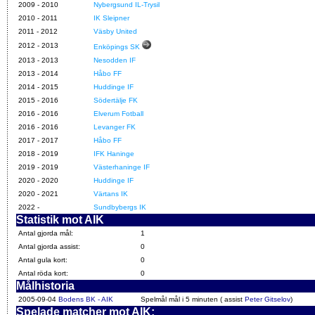
2009
-
2010
Nybergsund IL-Trysil
2010
-
2011
IK Sleipner
2011
-
2012
Väsby United
2012
-
2013
Enköpings SK
2013
-
2013
Nesodden IF
2013
-
2014
Håbo FF
2014
-
2015
Huddinge IF
2015
-
2016
Södertälje FK
2016
-
2016
Elverum Fotball
2016
-
2016
Levanger FK
2017
-
2017
Håbo FF
2018
-
2019
IFK Haninge
2019
-
2019
Västerhaninge IF
2020
-
2020
Huddinge IF
2020
-
2021
Värtans IK
2022
-
Sundbybergs IK
Statistik mot AIK
Antal gjorda mål:
1
Antal gjorda assist:
0
Antal gula kort:
0
Antal röda kort:
0
Målhistoria
2005-09-04
Bodens BK - AIK
Spelmål mål i 5 minuten ( assist
Peter Gitselov
)
Spelade matcher mot AIK: