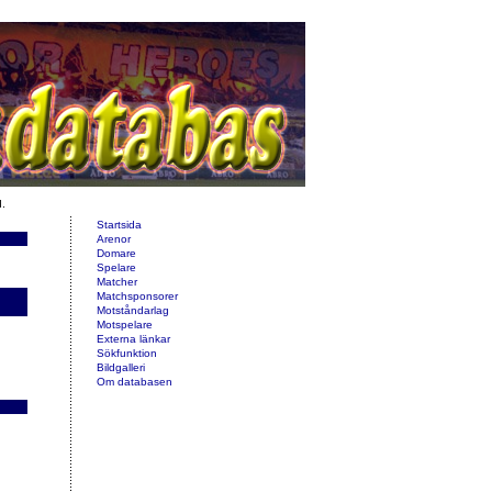
d.
Startsida
Arenor
Domare
Spelare
Matcher
Matchsponsorer
Motståndarlag
Motspelare
Externa länkar
Sökfunktion
Bildgalleri
Om databasen