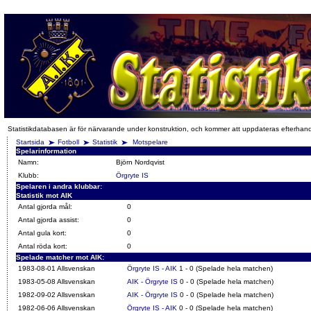
Statistikdatabasen är för närvarande under konstruktion, och kommer att uppdateras efterhan
Startsida
Fotboll
Statistik
Motspelare
Spelarinformation
Namn:
Björn Nordqvist
Klubb:
Örgryte IS
Spelaren i andra klubbar:
Statistik mot AIK
Antal gjorda mål:
0
Antal gjorda assist:
0
Antal gula kort:
0
Antal röda kort:
0
Spelade matcher mot AIK:
1983-08-01 Allsvenskan
Örgryte IS - AIK
1 - 0 (Spelade hela matchen)
1983-05-08 Allsvenskan
AIK - Örgryte IS
0 - 0 (Spelade hela matchen)
1982-09-02 Allsvenskan
AIK - Örgryte IS
0 - 0 (Spelade hela matchen)
1982-06-06 Allsvenskan
Örgryte IS - AIK
0 - 0 (Spelade hela matchen)