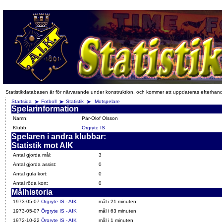
Statistikdatabasen är för närvarande under konstruktion, och kommer att uppdateras efterhan
Startsida
Fotboll
Statistik
Motspelare
Spelarinformation
Namn:
Pär-Olof Olsson
Klubb:
Örgryte IS
Spelaren i andra klubbar:
Statistik mot AIK
Antal gjorda mål:
3
Antal gjorda assist:
0
Antal gula kort:
0
Antal röda kort:
0
Målhistoria
1973-05-07
Örgryte IS - AIK
mål i 21 minuten
1973-05-07
Örgryte IS - AIK
mål i 63 minuten
1972-10-22
Örgryte IS - AIK
mål i 1 minuten