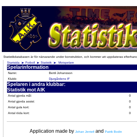
Statistikdatabasen är för närvarande under konstruktion, och kommer att uppdateras efterhan
Startsida
Fotboll
Statistik
Motspelare
Spelarinformation
Namn:
Bertil Johansson
Klubb:
Djurgårdens IF
Spelaren i andra klubbar:
Statistik mot AIK
Antal gjorda mål:
0
Antal gjorda assist:
0
Antal gula kort:
0
Antal röda kort:
0
Application made by
and
Johan Jentell
Patrik Bodin