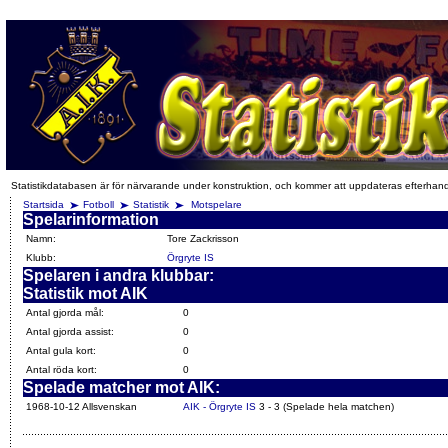
Statistikdatabasen är för närvarande under konstruktion, och kommer att uppdateras efterhan
Startsida
Fotboll
Statistik
Motspelare
Spelarinformation
Namn:
Tore Zackrisson
Klubb:
Örgryte IS
Spelaren i andra klubbar:
Statistik mot AIK
Antal gjorda mål:
0
Antal gjorda assist:
0
Antal gula kort:
0
Antal röda kort:
0
Spelade matcher mot AIK:
1968-10-12 Allsvenskan
AIK - Örgryte IS
3 - 3 (Spelade hela matchen)