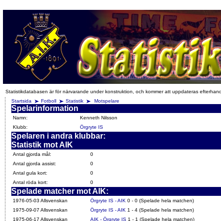
Statistikdatabasen är för närvarande under konstruktion, och kommer att uppdateras efterhan
Startsida
Fotboll
Statistik
Motspelare
Spelarinformation
Namn:
Kenneth Nilsson
Klubb:
Örgryte IS
Spelaren i andra klubbar:
Statistik mot AIK
Antal gjorda mål:
0
Antal gjorda assist:
0
Antal gula kort:
0
Antal röda kort:
0
Spelade matcher mot AIK:
1976-05-03 Allsvenskan
Örgryte IS - AIK
0 - 0 (Spelade hela matchen)
1975-09-07 Allsvenskan
Örgryte IS - AIK
1 - 4 (Spelade hela matchen)
1975-06-17 Allsvenskan
AIK - Örgryte IS
1 - 1 (Spelade hela matchen)