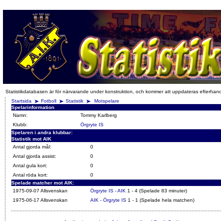
Statistikdatabasen är för närvarande under konstruktion, och kommer att uppdateras efterhan
Startsida
Fotboll
Statistik
Motspelare
Spelarinformation
Namn:
Tommy Karlberg
Klubb:
Örgryte IS
Spelaren i andra klubbar:
Statistik mot AIK
Antal gjorda mål:
0
Antal gjorda assist:
0
Antal gula kort:
0
Antal röda kort:
0
Spelade matcher mot AIK:
1975-09-07 Allsvenskan
Örgryte IS - AIK
1 - 4 (Spelade 83 minuter)
1975-06-17 Allsvenskan
AIK - Örgryte IS
1 - 1 (Spelade hela matchen)