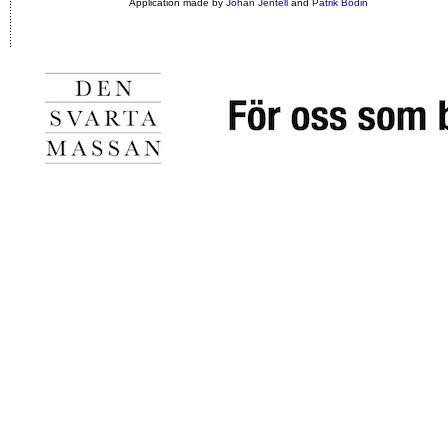
Application made by
Johan Jentell
and
Patrik Bodin