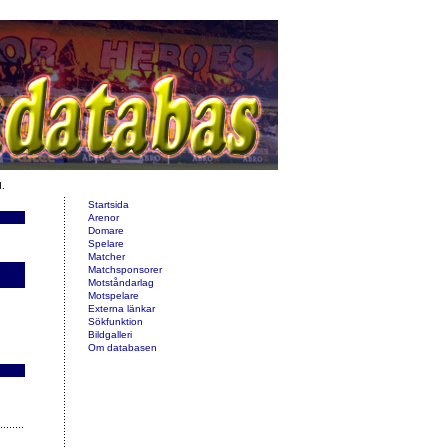
d.
Startsida
Arenor
Domare
Spelare
Matcher
Matchsponsorer
Motståndarlag
Motspelare
Externa länkar
Sökfunktion
Bildgalleri
Om databasen