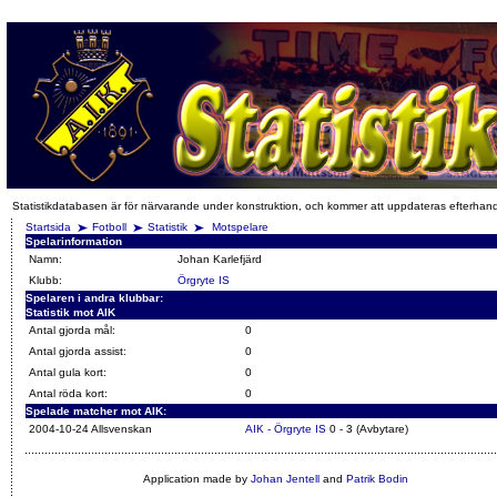
Statistikdatabasen är för närvarande under konstruktion, och kommer att uppdateras efterhan
Startsida
Fotboll
Statistik
Motspelare
Spelarinformation
Namn:
Johan Karlefjärd
Klubb:
Örgryte IS
Spelaren i andra klubbar:
Statistik mot AIK
Antal gjorda mål:
0
Antal gjorda assist:
0
Antal gula kort:
0
Antal röda kort:
0
Spelade matcher mot AIK:
2004-10-24 Allsvenskan
AIK - Örgryte IS
0 - 3 (Avbytare)
Application made by
Johan Jentell
and
Patrik Bodin