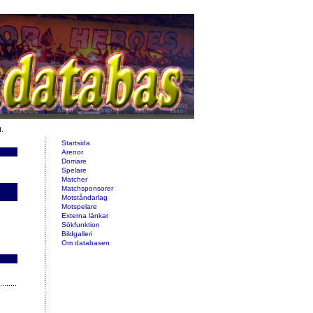
d.
Startsida
Arenor
Domare
Spelare
Matcher
Matchsponsorer
Motståndarlag
Motspelare
Externa länkar
Sökfunktion
Bildgalleri
Om databasen