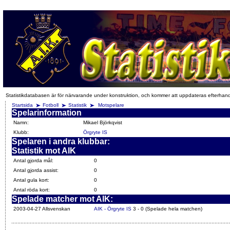
Statistikdatabasen är för närvarande under konstruktion, och kommer att uppdateras efterhan
Startsida
Fotboll
Statistik
Motspelare
Spelarinformation
Namn:
Mikael Björkqvist
Klubb:
Örgryte IS
Spelaren i andra klubbar:
Statistik mot AIK
Antal gjorda mål:
0
Antal gjorda assist:
0
Antal gula kort:
0
Antal röda kort:
0
Spelade matcher mot AIK:
2003-04-27 Allsvenskan
AIK - Örgryte IS
3 - 0 (Spelade hela matchen)