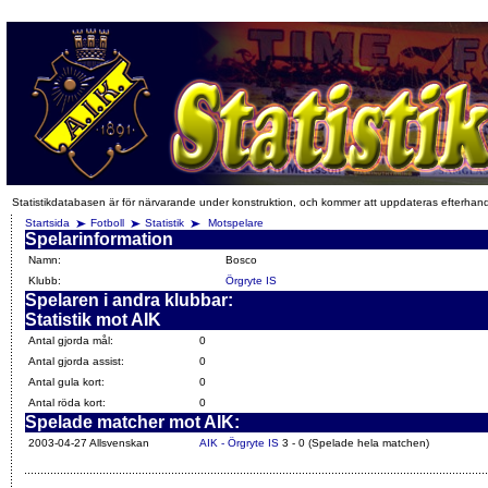
Statistikdatabasen är för närvarande under konstruktion, och kommer att uppdateras efterhan
Startsida
Fotboll
Statistik
Motspelare
Spelarinformation
Namn:
Bosco
Klubb:
Örgryte IS
Spelaren i andra klubbar:
Statistik mot AIK
Antal gjorda mål:
0
Antal gjorda assist:
0
Antal gula kort:
0
Antal röda kort:
0
Spelade matcher mot AIK:
2003-04-27 Allsvenskan
AIK - Örgryte IS
3 - 0 (Spelade hela matchen)