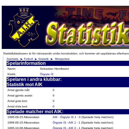
Statistikdatabasen är för närvarande under konstruktion, och kommer att uppdateras efterhan
Startsida
Fotboll
Statistik
Motspelare
Spelarinformation
Namn:
Sebastian Henriksson
Klubb:
Örgryte IS
Spelaren i andra klubbar:
Statistik mot AIK
Antal gjorda mål:
0
Antal gjorda assist:
0
Antal gula kort:
0
Antal röda kort:
0
Spelade matcher mot AIK:
1996-08-25 Allsvenskan
AIK - Örgryte IS
1 - 0 (Spelade hela matchen)
1996-06-10 Allsvenskan
Örgryte IS - AIK
1 - 1 (Spelade hela matchen)
1995-10-08 Allsvenskan
Örgryte IS - AIK
2 - 1 (Spelade hela matchen)