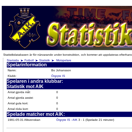
Statistikdatabasen är för närvarande under konstruktion, och kommer att uppdateras efterhan
Startsida
Fotboll
Statistik
Motspelare
Spelarinformation
Namn:
Bo Johansson
Klubb:
Örgryte IS
Spelaren i andra klubbar:
Statistik mot AIK
Antal gjorda mål:
0
Antal gjorda assist:
0
Antal gula kort:
0
Antal röda kort:
0
Spelade matcher mot AIK:
1981-05-31 Allsvenskan
Örgryte IS - AIK
3 - 1 (Spelade 21 minuter)