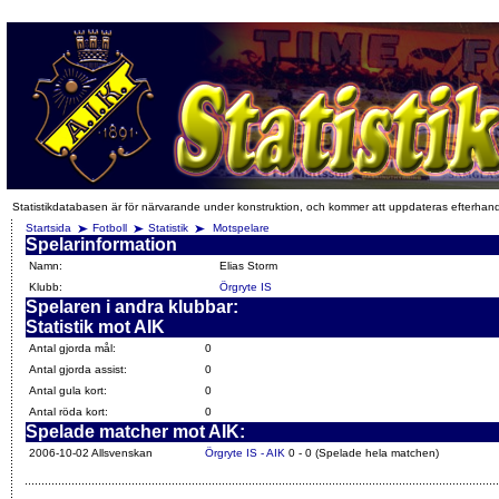
Statistikdatabasen är för närvarande under konstruktion, och kommer att uppdateras efterhan
Startsida
Fotboll
Statistik
Motspelare
Spelarinformation
Namn:
Elias Storm
Klubb:
Örgryte IS
Spelaren i andra klubbar:
Statistik mot AIK
Antal gjorda mål:
0
Antal gjorda assist:
0
Antal gula kort:
0
Antal röda kort:
0
Spelade matcher mot AIK:
2006-10-02 Allsvenskan
Örgryte IS - AIK
0 - 0 (Spelade hela matchen)