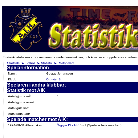
Statistikdatabasen är för närvarande under konstruktion, och kommer att uppdateras efterhan
Startsida
Fotboll
Statistik
Motspelare
Spelarinformation
Namn:
Gustav Johansson
Klubb:
Örgryte IS
Spelaren i andra klubbar:
Statistik mot AIK
Antal gjorda mål:
0
Antal gjorda assist:
0
Antal gula kort:
0
Antal röda kort:
0
Spelade matcher mot AIK:
1924-08-31 Allsvenskan
Örgryte IS - AIK
5 - 1 (Spelade hela matchen)