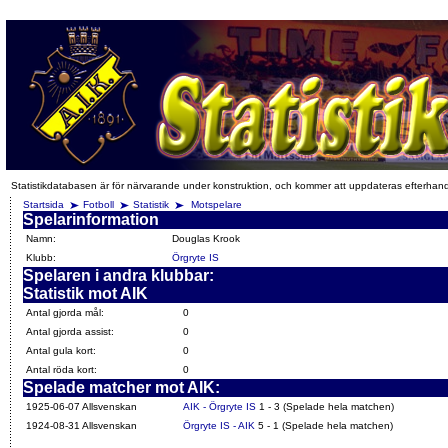
Statistikdatabasen är för närvarande under konstruktion, och kommer att uppdateras efterhan
Startsida
Fotboll
Statistik
Motspelare
Spelarinformation
Namn:
Douglas Krook
Klubb:
Örgryte IS
Spelaren i andra klubbar:
Statistik mot AIK
Antal gjorda mål:
0
Antal gjorda assist:
0
Antal gula kort:
0
Antal röda kort:
0
Spelade matcher mot AIK:
1925-06-07 Allsvenskan
AIK - Örgryte IS
1 - 3 (Spelade hela matchen)
1924-08-31 Allsvenskan
Örgryte IS - AIK
5 - 1 (Spelade hela matchen)