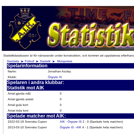
Statistikdatabasen är för närvarande under konstruktion, och kommer att uppdateras efterhan
Startsida
Fotboll
Statistik
Motspelare
Spelarinformation
Namn:
Jonathan Azulay
Klubb:
Örgryte IS
Spelaren i andra klubbar:
Statistik mot AIK
Antal gjorda mål:
0
Antal gjorda assist:
0
Antal gula kort:
0
Antal röda kort:
0
Spelade matcher mot AIK:
2022-02-19 Svenska Cupen
AIK - Örgryte IS
2 - 0 (Spelade hela matchen)
2013-03-10 Svenska Cupen
Örgryte IS - AIK
4 - 1 (Spelade hela matchen)